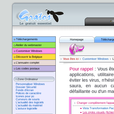
R
Téléchargements
Homepage
Télécharg
Atelier du webmaster
Customiser
Windows
Découvrir la Belgique
Vous êtes ici
Customiser
Windows
L
L'annuaire complet
Pour rappel
: Vous êt
Les codes postaux
applications, utilita
éviter les virus, n'hé
Zone Ordinateur
Personnaliser Windows
saura, en aucun ca
Dossier Sécurité
Fonds d'écran
défaillante ou d'un ma
Polices de caractère
Icones pour pc
Curseurs de souris
L'actualité des logiciels
Changer complètement l'app
L'actualité du matériel
Vista Transformation Pa
L'astuce logicielle
Les styles visuels (fichie