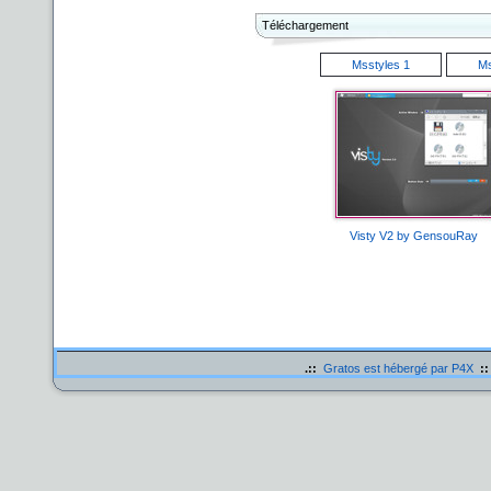
Téléchargement
Msstyles 1
Ms
Visty
V2
by
GensouRay
.::
Gratos est hébergé par P4X
::