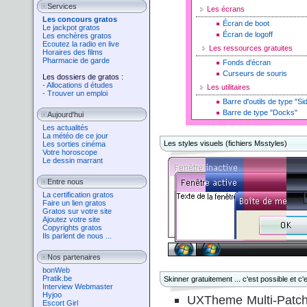
Services
Les écrans
Les concours gratos
Écran de boot
Le jackpot gratos
Écran de logoff
Les enchères gratos
Ecoutez la radio en live
Les ressources gratuites
Horaires des films
Pharmacie de garde
Fonds d'écran
Curseurs de souris
Les dossiers de gratos :
- Allocations d études
Les utilitaires
- Trouver un emploi
Barre d'outils de type "Si
Barre de type "Docks"
Aujourd'hui
Les actualités
La météo de ce jour
Les styles visuels (fichiers Msstyles)
Les sorties cinéma
Votre horoscope
Le dessin marrant
Entre nous
La certification gratos
Faire un lien gratos
Gratos sur votre site
Ajoutez votre site
Copyrights gratos
Ils parlent de nous ...
Nos partenaires
bonWeb
Pratik.be
Skinner gratuitement ... c'est possible et c'es
Interview Webmaster
Hyjoo
UXTheme Multi-Patcher 
Escort Girl