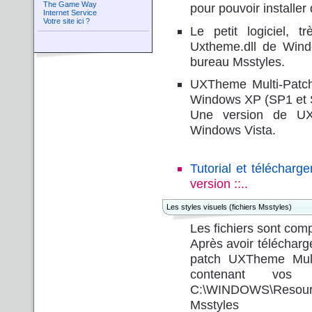
The Game Way
pour pouvoir installe
Internet Service
Votre site ici ?
Le petit logiciel
,
tr
Uxtheme.dll de Wind
bureau Msstyles.
UXTheme Multi-Patche
Windows XP (SP1 et 
Une version de
UX
Windows Vista.
Tutorial et téléchar
version ::..
Les styles visuels (fichiers Msstyles)
Les fichiers sont co
Après avoir télécharge
patch
UXTheme Mult
contenant vos 
C:\WINDOWS\Resourc
Msstyles