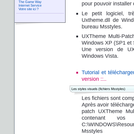
The Game Way
pour pouvoir installe
Internet Service
Votre site ici ?
Le petit logiciel
,
tr
Uxtheme.dll de Wind
bureau Msstyles.
UXTheme Multi-Patche
Windows XP (SP1 et 
Une version de
UX
Windows Vista.
Tutorial et téléchar
version ::..
Les styles visuels (fichiers Msstyles)
Les fichiers sont co
Après avoir télécharge
patch
UXTheme Mult
contenant vos 
C:\WINDOWS\Resourc
Msstyles