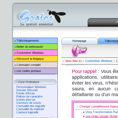
R
Téléchargements
Homepage
Télécharg
Atelier du webmaster
Customiser
Windows
Découvrir la Belgique
Vous êtes ici
Customiser
Windows
L
L'annuaire complet
Pour rappel
: Vous êt
Les codes postaux
applications, utilita
éviter les virus, n'hé
Zone Ordinateur
Personnaliser Windows
saura, en aucun ca
Dossier Sécurité
Fonds d'écran
défaillante ou d'un ma
Polices de caractère
Icones pour pc
Curseurs de souris
L'actualité des logiciels
Changer complètement l'app
L'actualité du matériel
Vista Transformation Pa
L'astuce logicielle
Les styles visuels (fichie