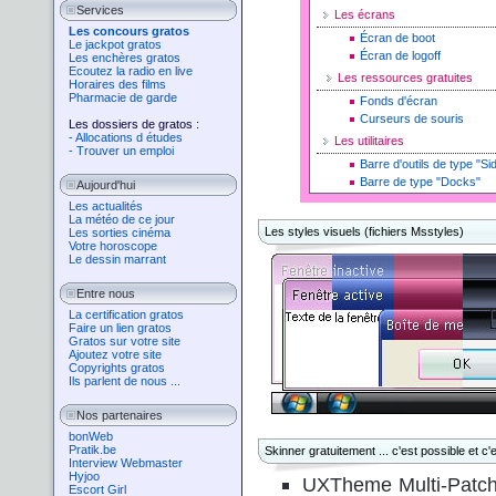
Services
Les écrans
Les concours gratos
Écran de boot
Le jackpot gratos
Écran de logoff
Les enchères gratos
Ecoutez la radio en live
Les ressources gratuites
Horaires des films
Pharmacie de garde
Fonds d'écran
Curseurs de souris
Les dossiers de gratos :
- Allocations d études
Les utilitaires
- Trouver un emploi
Barre d'outils de type "Si
Barre de type "Docks"
Aujourd'hui
Les actualités
La météo de ce jour
Les styles visuels (fichiers Msstyles)
Les sorties cinéma
Votre horoscope
Le dessin marrant
Entre nous
La certification gratos
Faire un lien gratos
Gratos sur votre site
Ajoutez votre site
Copyrights gratos
Ils parlent de nous ...
Nos partenaires
bonWeb
Pratik.be
Skinner gratuitement ... c'est possible et c'es
Interview Webmaster
Hyjoo
UXTheme Multi-Patcher 
Escort Girl