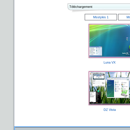
Téléchargement
Msstyles 1
Ms
Luna VX
DZ Vista