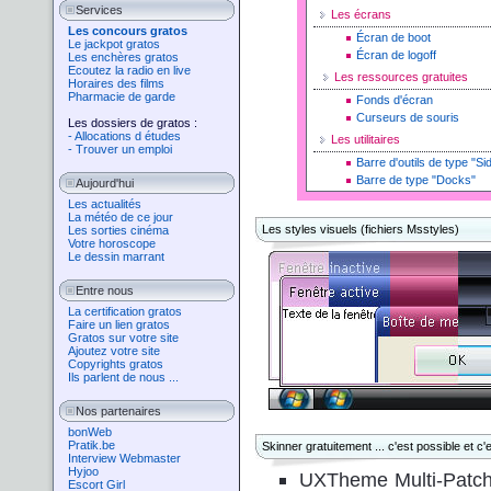
Services
Les écrans
Les concours gratos
Écran de boot
Le jackpot gratos
Écran de logoff
Les enchères gratos
Ecoutez la radio en live
Les ressources gratuites
Horaires des films
Pharmacie de garde
Fonds d'écran
Curseurs de souris
Les dossiers de gratos :
- Allocations d études
Les utilitaires
- Trouver un emploi
Barre d'outils de type "Si
Barre de type "Docks"
Aujourd'hui
Les actualités
La météo de ce jour
Les styles visuels (fichiers Msstyles)
Les sorties cinéma
Votre horoscope
Le dessin marrant
Entre nous
La certification gratos
Faire un lien gratos
Gratos sur votre site
Ajoutez votre site
Copyrights gratos
Ils parlent de nous ...
Nos partenaires
bonWeb
Pratik.be
Skinner gratuitement ... c'est possible et c'es
Interview Webmaster
Hyjoo
UXTheme Multi-Patcher 
Escort Girl