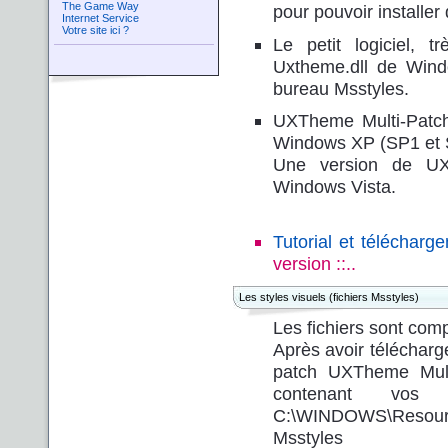
The Game Way
pour pouvoir installe
Internet Service
Votre site ici ?
Le petit logiciel
,
tr
Uxtheme.dll de Wind
bureau Msstyles.
UXTheme Multi-Patche
Windows XP (SP1 et 
Une version de
UX
Windows Vista.
Tutorial et téléchar
version ::..
Les styles visuels (fichiers Msstyles)
Les fichiers sont co
Après avoir télécharge
patch
UXTheme Mult
contenant vos 
C:\WINDOWS\Resourc
Msstyles