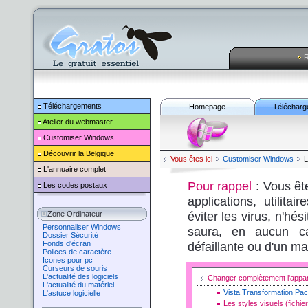
R
Téléchargements
Homepage
Télécharg
Atelier du webmaster
Customiser
Windows
Découvrir la Belgique
Vous êtes ici
Customiser
Windows
L
L'annuaire complet
Pour rappel
: Vous êt
Les codes postaux
applications, utilita
éviter les virus, n'hé
Zone Ordinateur
Personnaliser Windows
saura, en aucun ca
Dossier Sécurité
Fonds d'écran
défaillante ou d'un ma
Polices de caractère
Icones pour pc
Curseurs de souris
L'actualité des logiciels
Changer complètement l'app
L'actualité du matériel
Vista Transformation Pa
L'astuce logicielle
Les styles visuels (fichie