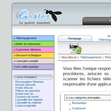
R
Téléchargements
Homepage
Télécharg
Atelier du webmaster
Customiser
Windows
Découvrir la Belgique
Vous êtes ici
Téléchargements
Pers
L'annuaire complet
Les codes postaux
Vous êtes l'unique respons
procédures, astuces ou o
Zone Ordinateur
scanner les fichiers tél
Personnaliser Windows
responsable d'une applicat
Dossier Sécurité
Fonds d'écran
Polices de caractère
Icones pour pc
Curseurs de souris
1) Les catégories principales
L'actualité des logiciels
L'actualité du matériel
Bureautique
L'astuce logicielle
Graphisme