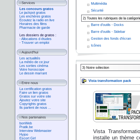
Services
Multimédia
Les concours gratos
Sécurité
Le jackpot gratos
Les enchères gratos
2) Toutes les rubriques de la catégor
Ecoutez la radio en live
Horaires des films
Barre d'outils - Docks
Pharmacie de garde
Barre d'outils - Sidebar
Les dossiers de gratos :
Gestion des fonds d'écran
- Allocations d études
- Trouver un emploi
Icônes
Aujourd'hui
Les actualités
La météo de ce jour
Les sorties cinéma
3)
Notre sélection
Votre horoscope
Le dessin marrant
Vista transformation pack
Entre nous
La certification gratos
Faire un lien gratos
Gratos sur votre site
Ajoutez votre site
Copyrights gratos
Ils parlent de nous ...
Nos partenaires
bonWeb
Pratik.be
Vista Transformati
Interview Webmaster
Hyjoo
installe un thème c
Escort Girl