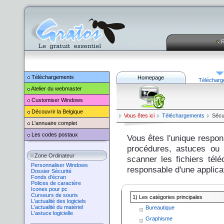
R
Téléchargements
Homepage
Télécharg
Atelier du webmaster
Customiser
Windows
Découvrir la Belgique
Vous êtes ici
Téléchargements
Sécu
L'annuaire complet
Les codes postaux
Vous êtes l'unique respons
procédures, astuces ou o
Zone Ordinateur
scanner les fichiers tél
Personnaliser Windows
responsable d'une applicat
Dossier Sécurité
Fonds d'écran
Polices de caractère
Icones pour pc
Curseurs de souris
1) Les catégories principales
L'actualité des logiciels
L'actualité du matériel
Bureautique
L'astuce logicielle
Graphisme