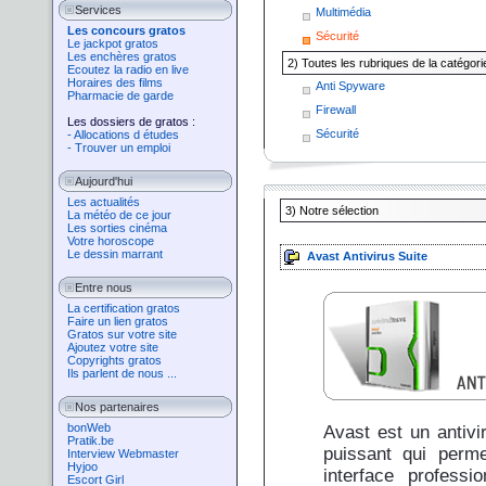
Services
Multimédia
Les concours gratos
Sécurité
Le jackpot gratos
Les enchères gratos
2) Toutes les rubriques de la catégori
Ecoutez la radio en live
Horaires des films
Anti Spyware
Pharmacie de garde
Firewall
Les dossiers de gratos :
Sécurité
- Allocations d études
- Trouver un emploi
Aujourd'hui
Les actualités
3)
Notre sélection
La météo de ce jour
Les sorties cinéma
Votre horoscope
Le dessin marrant
Avast Antivirus Suite
Entre nous
La certification gratos
Faire un lien gratos
Gratos sur votre site
Ajoutez votre site
Copyrights gratos
Ils parlent de nous ...
Nos partenaires
bonWeb
Avast est un antivir
Pratik.be
puissant qui perme
Interview Webmaster
Hyjoo
interface professi
Escort Girl