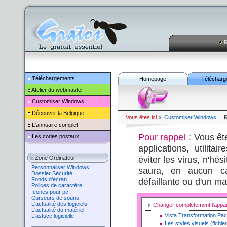
R
Téléchargements
Homepage
Télécharg
Atelier du webmaster
Customiser
Windows
Découvrir la Belgique
Vous êtes ici
Customiser
Windows
R
L'annuaire complet
Pour rappel
: Vous êt
Les codes postaux
applications, utilita
éviter les virus, n'hé
Zone Ordinateur
Personnaliser Windows
saura, en aucun ca
Dossier Sécurité
Fonds d'écran
défaillante ou d'un ma
Polices de caractère
Icones pour pc
Curseurs de souris
L'actualité des logiciels
Changer complètement l'app
L'actualité du matériel
Vista Transformation Pa
L'astuce logicielle
Les styles visuels (fichie