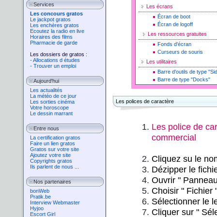
Services
Les écrans
Les concours gratos
Écran de boot
Le jackpot gratos
Écran de logoff
Les enchères gratos
Ecoutez la radio en live
Les ressources gratuites
Horaires des films
Pharmacie de garde
Fonds d'écran
Curseurs de souris
Les dossiers de gratos :
- Allocations d études
Les utilitaires
- Trouver un emploi
Barre d'outils de type "Si
Barre de type "Docks"
Aujourd'hui
Les actualités
La météo de ce jour
Les polices de caractère
Les sorties cinéma
Votre horoscope
Le dessin marrant
Les police de ca
Entre nous
commercial
La certification gratos
Faire un lien gratos
Gratos sur votre site
Ajoutez votre site
Cliquez su le nom
Copyrights gratos
Ils parlent de nous ...
Dézipper le fich
Ouvrir " P
anneau
Nos partenaires
Choisir
"
Fichier
bonWeb
Pratik.be
Sélectionner le l
Interview Webmaster
Hyjoo
Cliquer sur
"
Séle
Escort Girl