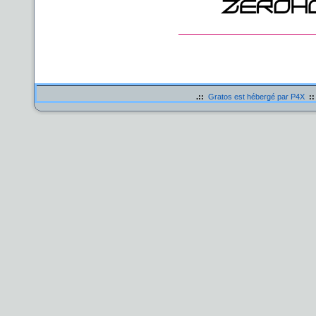
.::
Gratos est hébergé par P4X
::