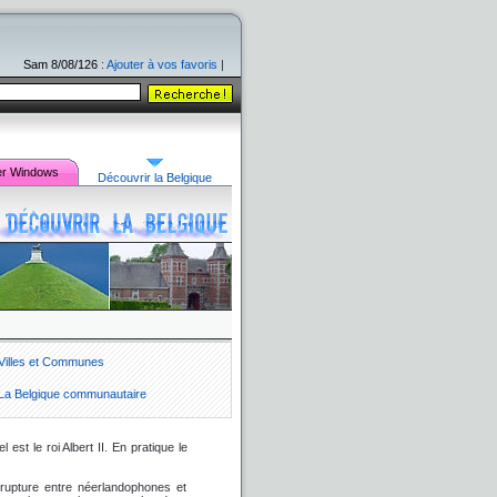
Sam 8/08/126
:
Ajouter à vos favoris
|
er
Windows
Découvrir la Belgique
Villes et Communes
La Belgique communautaire
 est le roi Albert II. En pratique le
 rupture entre néerlandophones et