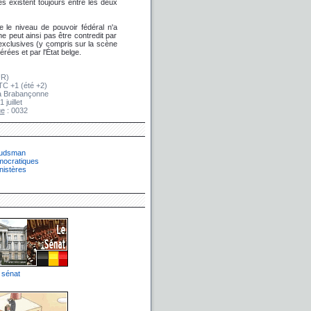
es existent toujours entre les deux
e le niveau de pouvoir fédéral n'a
 peut ainsi pas être contredit par
 exclusives (y compris sur la scène
rées et par l'État belge.
UR)
TC +1 (été +2)
a Brabançonne
1 juillet
ue
: 0032
budsman
émocratiques
nistères
 sénat