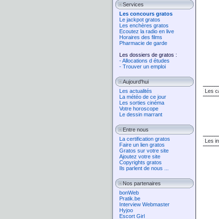
Services
Les concours gratos
Le jackpot gratos
Les enchères gratos
Ecoutez la radio en live
Horaires des films
Pharmacie de garde
Les dossiers de gratos :
- Allocations d études
- Trouver un emploi
Aujourd'hui
Les actualités
Les c
La météo de ce jour
Les sorties cinéma
Votre horoscope
Le dessin marrant
Entre nous
La certification gratos
Les i
Faire un lien gratos
Gratos sur votre site
Ajoutez votre site
Copyrights gratos
Ils parlent de nous ...
Nos partenaires
bonWeb
Pratik.be
Interview Webmaster
Hyjoo
Escort Girl