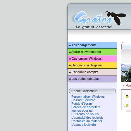
Téléchargements
Atelier du webmaster
Customiser
Windows
Découvrir la Belgique
L'annuaire complet
Les codes postaux
Vou
Zone Ordinateur
Personnaliser Windows
Dossier Sécurité
Fonds d'écran
Polices de caractère
Icones pour pc
Curseurs de souris
L'actualité des logiciels
L'actualité du matériel
L'astuce logicielle