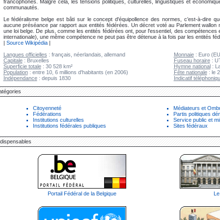
francophones. Malgré cela, les tensions politiques, culturelles, linguistiques et économiqu
communautés.
Le fédéralisme belge est bâti sur le concept d'équipollence des normes, c’est-à-dire qu
aucune préséance par rapport aux entités fédérées. Un décret voté au Parlement wallon ne
une loi belge. De plus, comme les entités fédérées ont, pour l'essentiel, des compétences
internationale), une même compétence ne peut pas être détenue à la fois par les entités fédé
|
Source Wikipédia
|
Langues officielles
: français, néerlandais, allemand
Monnaie
: Euro (E
Capitale
: Bruxelles
Fuseau horaire
: U
Superficie totale
: 30 528 km²
Hymne national
: L
Population
: entre 10, 6 millions d'habitants (en 2006)
Fête nationale
: le 2
Indépendance
: depuis 1830
Indicatif téléphoniq
atégories
Citoyenneté
Médiateurs et Om
Fédérations
Partis politiques d
Institutions culturelles
Service public et mi
Institutions fédérales publiques
Sites fédéraux
ndispensables
Portail Fédéral de la Belgique
Le