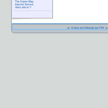
The Game Way
Internet Service
Votre site ici ?
.::
Gratos est hébergé par P4X
::