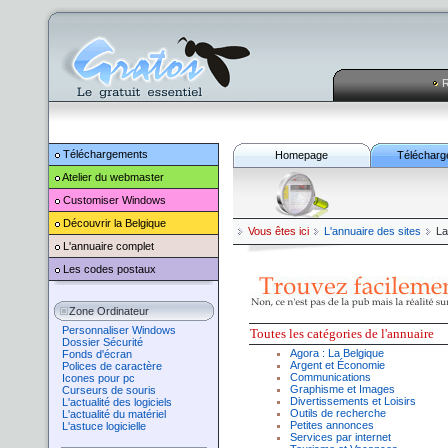
R
Téléchargements
Homepage
Télécharg
Atelier du webmaster
Customiser
Windows
Découvrir la Belgique
Vous êtes ici
L'annuaire des sites
L
L'annuaire complet
Les codes postaux
Zone Ordinateur
Personnaliser Windows
Toutes l
es catégories de l'annuaire
Dossier Sécurité
Agora
:
La Belgique
Fonds d'écran
Argent
et
Économie
Polices de caractère
Communications
Icones pour pc
Graphisme
et
Images
Curseurs de souris
Divertissement
s et Loisirs
L'actualité des logiciels
Outils de recherche
L'actualité du matériel
Petites annonces
L'astuce logicielle
Services par internet