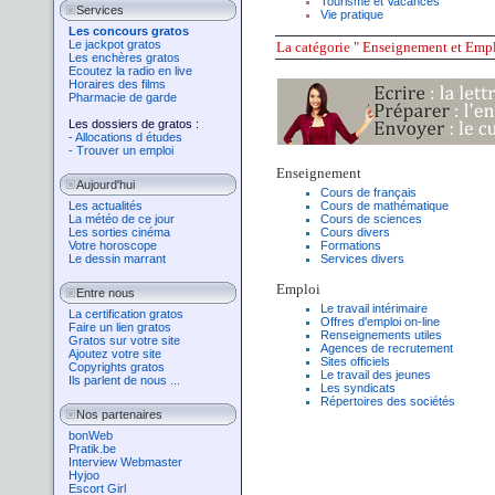
Tourisme
et
Vacances
Services
Vie pratique
Les concours gratos
Le jackpot gratos
La
catégorie
" Enseignement et Emplo
Les enchères gratos
Ecoutez la radio en live
Horaires des films
Pharmacie de garde
Les dossiers de gratos :
- Allocations d études
- Trouver un emploi
Enseignement
Aujourd'hui
Cours de français
Les actualités
Cours de mathématique
La météo de ce jour
Cours de sciences
Les sorties cinéma
Cours divers
Votre horoscope
Formations
Le dessin marrant
Services divers
Emploi
Entre nous
Le travail intérimaire
La certification gratos
Offres d'emploi on-line
Faire un lien gratos
Renseignements utiles
Gratos sur votre site
Agences de recrutement
Ajoutez votre site
Sites officiels
Copyrights gratos
Le travail des jeunes
Ils parlent de nous ...
Les syndicats
Répertoires des sociétés
Nos partenaires
bonWeb
Pratik.be
Interview Webmaster
Hyjoo
Escort Girl