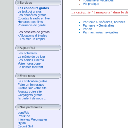
Tourisme
et
Vacances
Services
Vie pratique
Les concours gratos
Le jackpot gratos
La
catégorie
" Transports " dans le dé
Les enchères gratos
Ecoutez la radio en live
Horaires des films
Par terre > Itinéraires, horaires
Pharmacie de garde
Par terre > Généralités
Par air
Les dossiers de gratos :
Par mer, voies navigables
- Allocations d études
- Trouver un emploi
Aujourd'hui
Les actualités
La météo de ce jour
Les sorties cinéma
Votre horoscope
Le dessin marrant
Entre nous
La certification gratos
Faire un lien gratos
Gratos sur votre site
Ajoutez votre site
Copyrights gratos
Ils parlent de nous ...
Nos partenaires
bonWeb
Pratik.be
Interview Webmaster
Hyjoo
Escort Girl