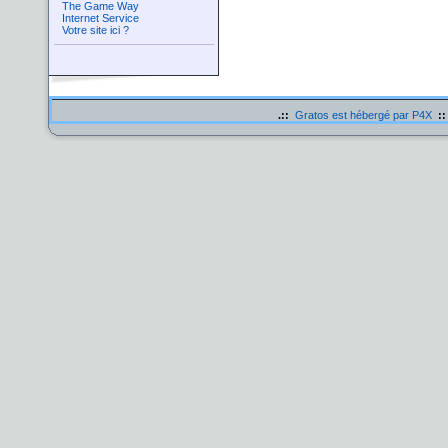
The Game Way
Internet Service
Votre site ici ?
.::
Gratos est hébergé par P4X
::