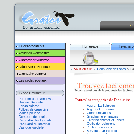
R
Téléchargements
Homepage
Télécharg
Atelier du webmaster
Customiser
Windows
Découvrir la Belgique
Vous êtes ici
L'annuaire des sites
La
L'annuaire complet
Les codes postaux
Zone Ordinateur
Personnaliser Windows
Toutes l
es catégories de l'annuaire
Dossier Sécurité
Agora
:
La Belgique
Fonds d'écran
Argent
et
Économie
Polices de caractère
Communications
Icones pour pc
Graphisme
et
Images
Curseurs de souris
Divertissement
s et Loisirs
L'actualité des logiciels
Outils de recherche
L'actualité du matériel
Petites annonces
L'astuce logicielle
Services par internet