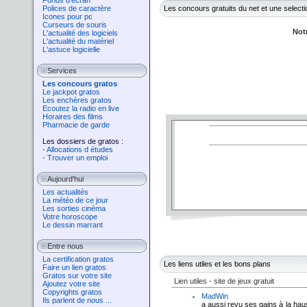
Fonds d'écran
Polices de caractère
Les concours gratuits du net et une selec
Icones pour pc
Curseurs de souris
Not
L'actualité des logiciels
L'actualité du matériel
L'astuce logicielle
Services
Les concours gratos
Le jackpot gratos
Les enchères gratos
Ecoutez la radio en live
Horaires des films
Pharmacie de garde
Les dossiers de gratos :
- Allocations d études
- Trouver un emploi
Aujourd'hui
Les actualités
La météo de ce jour
Les sorties cinéma
Votre horoscope
Le dessin marrant
Entre nous
La certification gratos
Les liens utiles et les bons plans
Faire un lien gratos
Gratos sur votre site
Lien utiles - site de jeux gratuit
Ajoutez votre site
Copyrights gratos
MadWin
Ils parlent de nous ...
a aussi revu ses gains à la haus