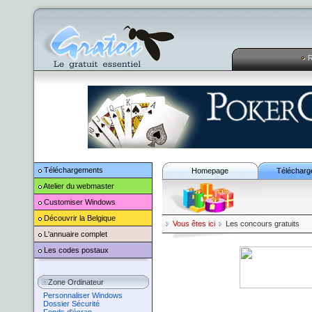
R
Téléchargements
Homepage
Télécharg
Atelier du webmaster
Customiser
Windows
Découvrir la Belgique
Vous êtes ici
Les concours gratuits
L'annuaire complet
Les codes postaux
Zone Ordinateur
Personnaliser Windows
Dossier Sécurité