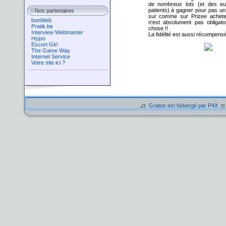
de nombreux lots (et des eu
patients) à gagner pour pas u
Nos partenaires
sur comme sur
P
rizee achet
bonWeb
n'est absolument pas obligat
Pratik.be
chose
!!
Interview Webmaster
La fidélité est aussi récompensé
Hyjoo
Escort Girl
The Game Way
Internet Service
Votre site ici ?
.::
Gratos est hébergé par P4X
::